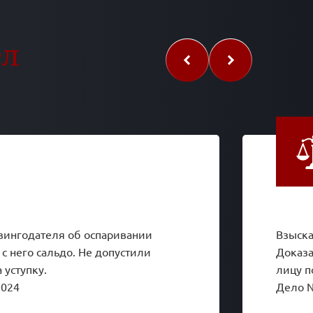
ел
зингодателя об оспаривании
Взыска
 с него сальдо. Не допустили
Доказ
 уступку.
лицу п
2024
Дело 