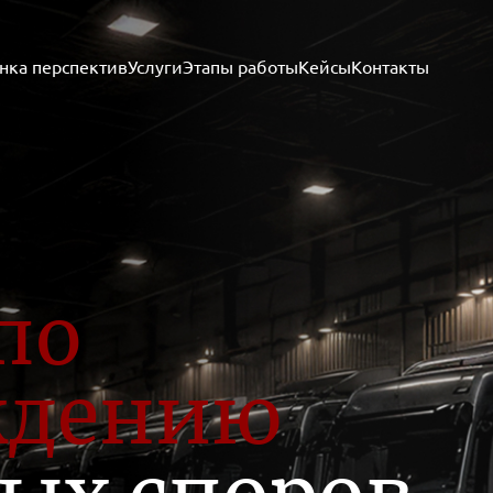
нка перспектив
Услуги
Этапы работы
Кейсы
Контакты
по
ждению