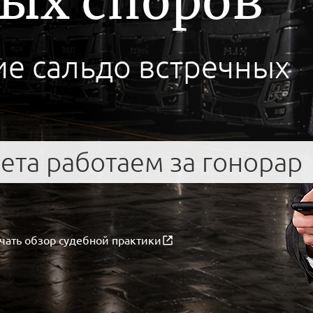
ых споров
ие сальдо встречных
ета работаем за гонорар
чать обзор судебной практики