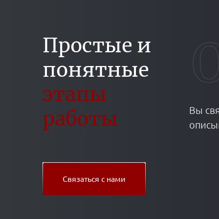
Простые и
понятные
этапы
Вы св
работы
описы
Связаться с нами