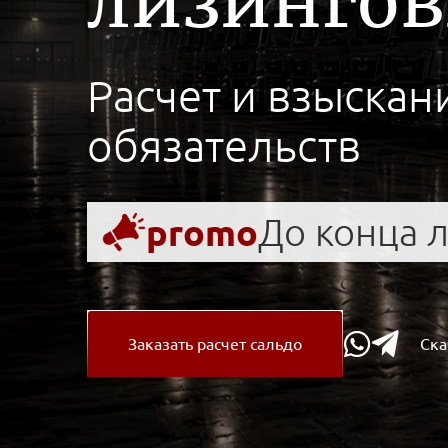
лизингов
Расчет и взыскан
обязательств
До конца л
promo
Заказать расчет сальдо
Ска