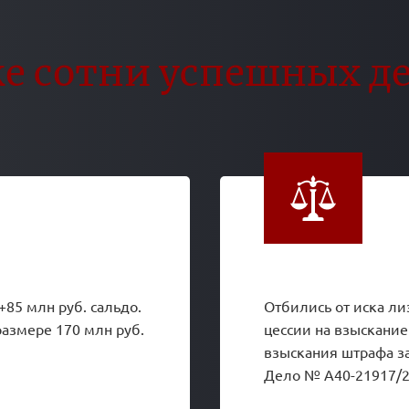
е сотни успешных д
85 млн руб. сальдо.
Отбились от иска ли
размере 170 млн руб.
цессии на взыскание
взыскания штрафа за
Дело № А40-21917/