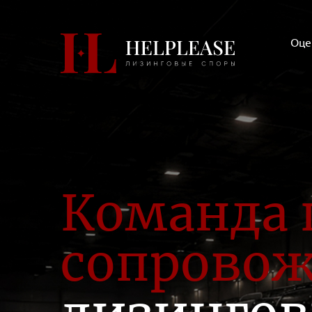
Оце
Команда 
сопрово